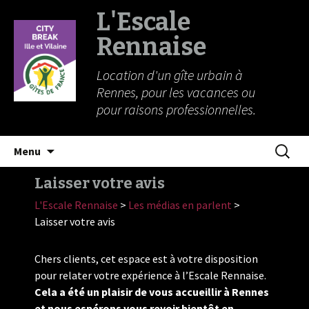
L'Escale
Rennaise
Location d'un gîte urbain à
Rennes, pour les vacances ou
pour raisons professionnelles.
Aller
Recherc
Menu
au
contenu
Laisser votre avis
L'Escale Rennaise
>
Les médias en parlent
>
Laisser votre avis
Chers clients, cet espace est à votre disposition
pour relater votre expérience à l’Escale Rennaise.
Cela a été un plaisir de vous accueillir à Rennes
et nous espérons vous revoir bientôt en