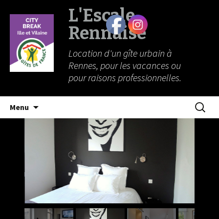
L'Escale
Rennaise
Location d'un gîte urbain à
Rennes, pour les vacances ou
pour raisons professionnelles.
Aller
Recherc
Menu
au
contenu