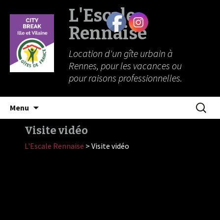
L'Escale
Rennaise
Location d'un gîte urbain à
Rennes, pour les vacances ou
pour raisons professionnelles.
Aller
Recherc
Menu
au
contenu
Visite vidéo
L'Escale Rennaise
>
Visite vidéo