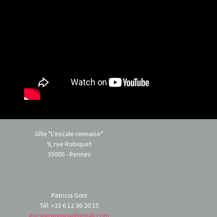
Gîte "L'escale rennaise"
9, rue Robiquet
35000 - Rennes
Patricia Goni
Tél: +33 6 12 36 20 15
escalerennaise@gmail.com